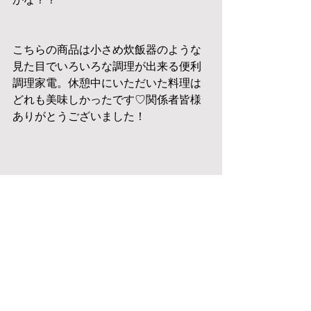
こちらの商品は小さめ炊飯器のような
見た目でいろいろな調理が出来る便利
調理家電。休憩中にいただいた料理は
どれも美味しかったです♡関係者皆様
ありがとうございました！
他にテレビ番組のフードや撮影スタイ
リング、プライベートでのあれこれ…
と、書きたいことがあるのですが、数
日前に急に立ち上がれない&息ができな
い腹痛に襲われて救急で病院にいく出
来事があり・・・。
翌日は抗生剤や鎮痛剤他を服用しなが