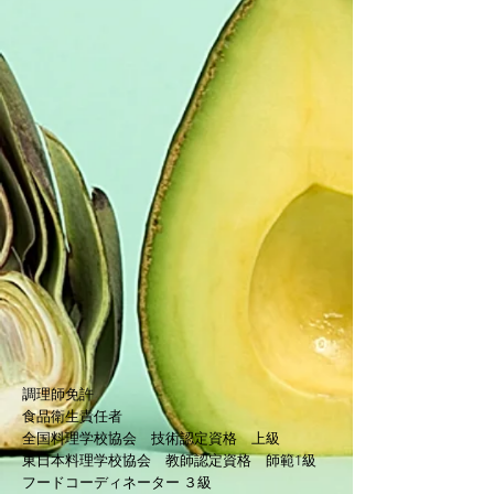
調理師免許
​食品衛生責任者
全国料理学校協会 技術認定資格 上級
東日本料理学校協会 教師認定資格
師範1
級
フードコーディネーター ３級