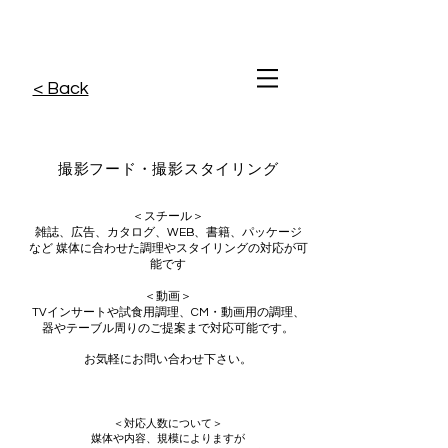
​撮影用調理・
フードスタイリング
​撮影用調理・
フードスタイリング
​撮影用調理・
フードスタイリング
< Back
撮影フード
・撮影スタイリング
＜スチール＞
雑誌、広告、カタログ、WEB、書籍、パッケージ
など 媒体に合わせた調理やスタイリングの対応が可
能です
＜動画＞
TVインサートや試食用調理、CM・動画用の調理、
器やテーブル周りのご提案まで対応可能です。
お気軽にお問い合わせ下さい。
＜対応人数について＞
媒体や内容、規模によりますが