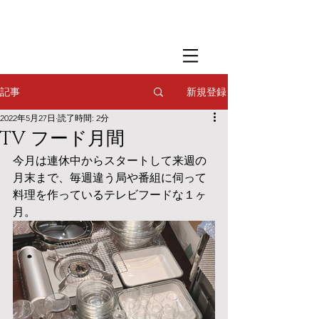
​撮影用調理・
フードスタイリング
​撮影用調理・
フードスタイリング
​撮影用調理・
フードスタイリング
新規登録
記事
2022年5月27日
読了時間: 2分
TV フード月間
今月は連休中からスタートして来週の
月末まで、毎週違う局や番組に伺って
料理を作っているテレビフードな１ヶ
月。