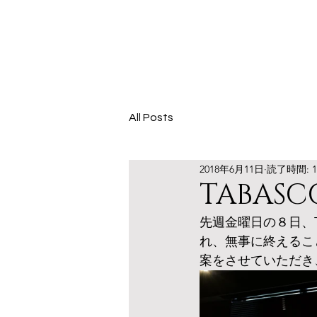
All Posts
2018年6月11日
読了時間: 
TABA
先週金曜日の８日、T
れ、無事に終えるこ
案をさせていただき