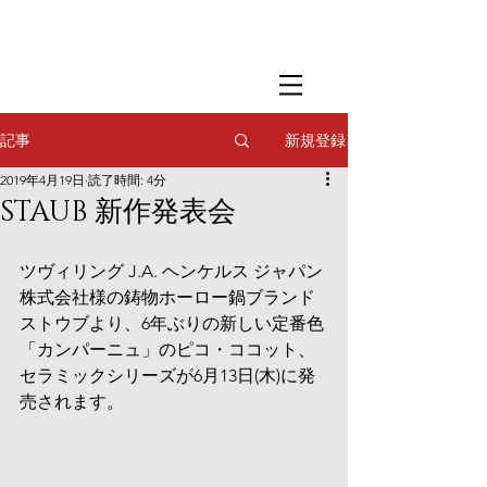
​撮影用調理・
フードスタイリング
​撮影用調理・
フードスタイリング
​撮影用調理・
フードスタイリング
新規登録
記事
2019年4月19日
読了時間: 4分
STAUB 新作発表会
ツヴィリング J.A. ヘンケルス ジャパン
株式会社様の鋳物ホーロー鍋ブランド 
ストウブより、6年ぶりの新しい定番色
「カンパーニュ」のピコ・ココット、
セラミックシリーズが6月13日(木)に発
売されます。