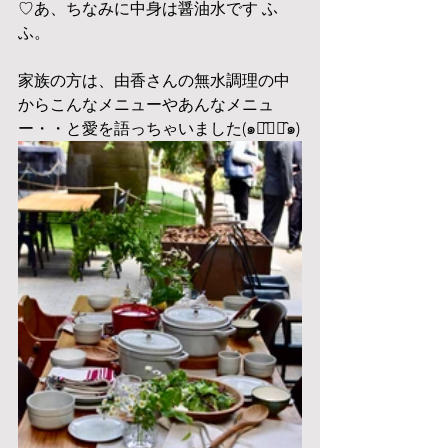
♡あ、ちなみに中身は醤油水です ふ
ふ。
家族の方は、由香さんの無水調理の中
からこんなメニューやあんなメニュ
ー・・と愛を語っちゃいました(๑･̑◡･̑๑)