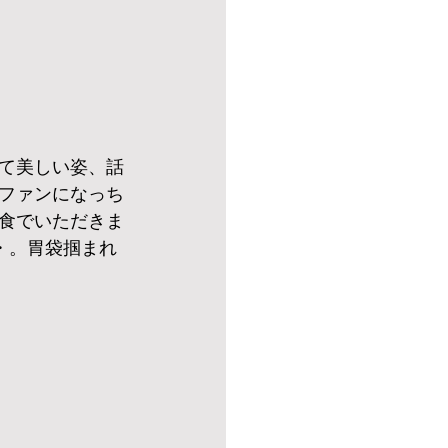
て美しい姿、話
ファンになっち
試食でいただきま
°・。胃袋掴まれ