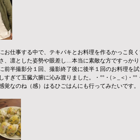
にお仕事する中で、テキパキとお料理を作るかっこ良く
さ、凛とした姿勢や眼差し…本当に素敵な方ですっかり
昼に前半撮影分１回、撮影終了後に後半１回のお料理を
すぎて五臓六腑に沁み渡りました。・°°・(＞_＜)・°
感覚なのね（感）はるひごはんにも行ってみたいです。