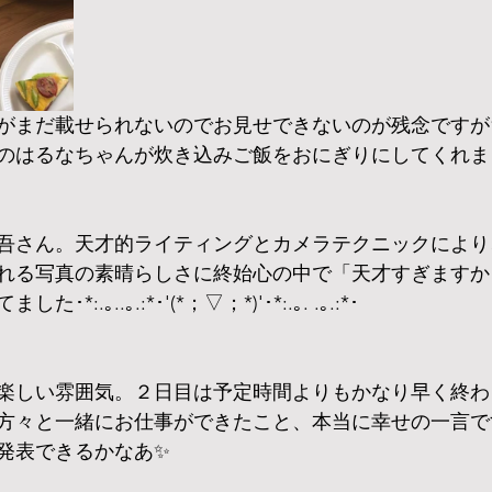
料理がまだ載せられないのでお見せできないのが残念です
のはるなちゃんが炊き込みご飯をおにぎりにしてくれま
吾さん。天才的ライティングとカメラテクニックにより
れる写真の素晴らしさに終始心の中で「天才すぎますか
:.｡..｡.:*･'(*；▽；*)'･*:.｡. .｡.:*･
楽しい雰囲気。２日目は予定時間よりもかなり早く終わ
方々と一緒にお仕事ができたこと、本当に幸せの一言で
発表できるかなあ✨