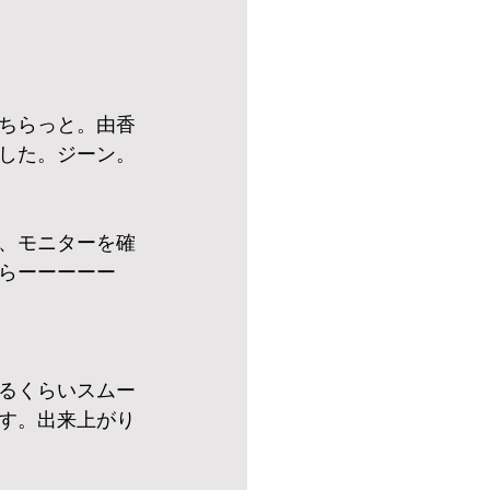
がちらっと。由香
した。ジーン。
、モニターを確
らーーーーー
るくらいスムー
す。出来上がり