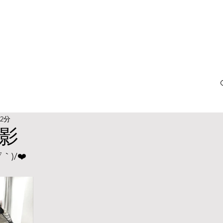
2分
撮影
)/❤️