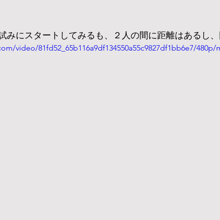
試みにスタートしてみるも、２人の間に距離はあるし、固い
ic.com/video/81fd52_65b116a9df134550a55c9827df1bb6e7/480p/