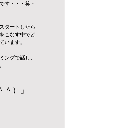
です・・・笑・
スタートしたら
をこなす中でど
ています。
ミングで話し、
。
＾＾）」