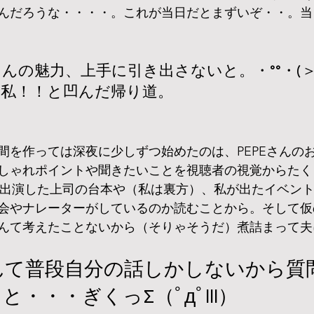
んだろうな・・・・。これが当日だとまずいぞ・・。当
さんの魅力、上手に引き出さないと。・°°・(＞
か私！！と凹んだ帰り道。
間を作っては深夜に少しずつ始めたのは、PEPEさんの
しゃれポイントや聞きたいことを視聴者の視覚からたく
V出演した上司の台本や（私は裏方）、私が出たイベン
会やナレーターがしているのか読むことから。そして仮
んて考えたことないから（そりゃそうだ）煮詰まって夫
んて普段自分の話しかしないから質
・・・ぎくっΣ（ﾟдﾟlll）