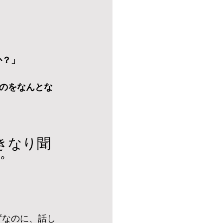
か？」
のをなんとな
きなり聞
ﾟ
ずなのに、話し