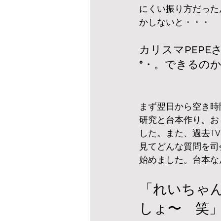
にくい振り方だった
かしないと・・・
カリスマPEPE
°・。できるの
まず翌日から空き時
研究と台本作り。お
した。また、過去T
見てどんな質問を司
始めました。台本な
「れいちゃ
しょ〜　笑」と