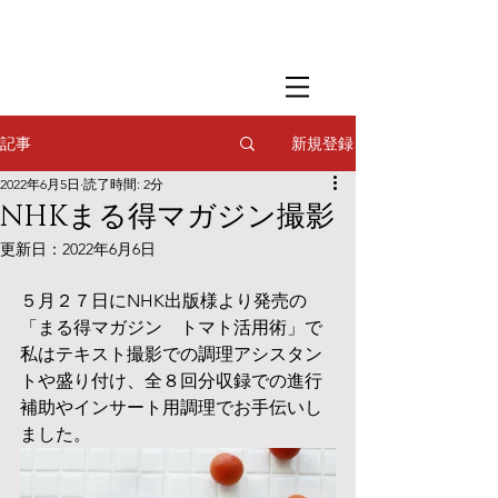
​撮影用調理・
フードスタイリング
​撮影用調理・
フードスタイリング
​撮影用調理・
フードスタイリング
新規登録
記事
2022年6月5日
読了時間: 2分
NHKまる得マガジン撮影
更新日：
2022年6月6日
５月２７日にNHK出版様より発売の
「まる得マガジン　トマト活用術」で
私はテキスト撮影での調理アシスタン
トや盛り付け、全８回分収録での進行
補助やインサート用調理でお手伝いし
ました。