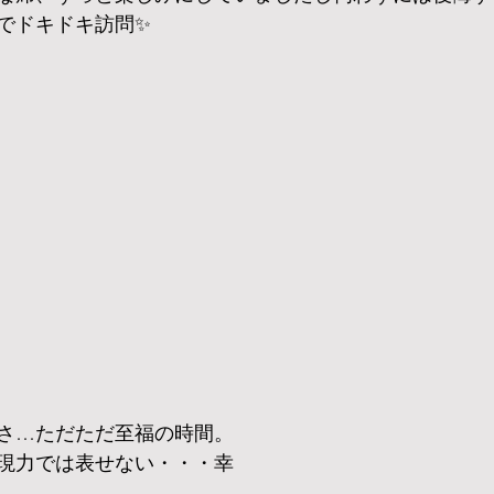
でドキドキ訪問✨
さ…ただただ至福の時間。
現力では表せない・・・幸