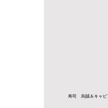
寿司　烏賊＆キャビ