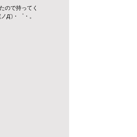
たので持ってく
Д`)・゜・。