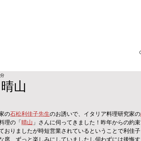
2分
 晴山
家の
石松利佳子先生
のお誘いで、イタリア料理研究家の
料理の「
晴山
」さんに伺ってきました！昨年からの約束
ておりましたが時短営業されているということで利佳子
な席、ずっと楽しみにしていましたし伺わずには後悔す