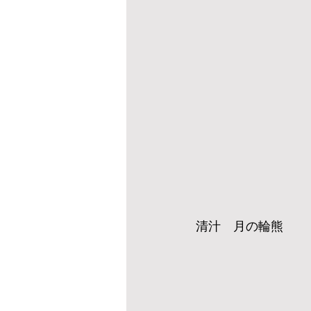
清汁　月の輪熊