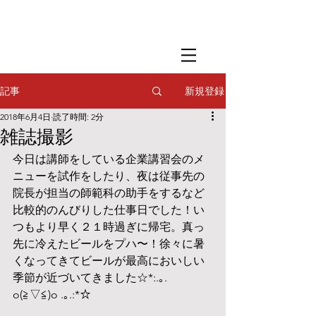
​撮影用調理・
フードスタイリング
​撮影用調理・
フードスタイリング
​撮影用調理・
フードスタイリング
新規登録
記事
2018年6月4日
読了時間: 2分
雑誌撮影
今日は講師をしている企業講習会のメ
ニューを試作をしたり、夜は従事先の
院長が担当の師範科の助手をするなど
比較的のんびりした仕事日でした！い
つもより早く２１時過ぎに帰宅。真っ
先に冷えたビールをプハ〜！徐々に暑
くなってきてビールが最高においしい
季節が近づいてきました☆*:.｡. 
o(≧▽≦)o .｡.:*☆