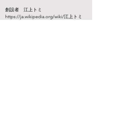
創設者　江上トミ　
https://ja.wikipedia.org/wiki/江上トミ　
の話から
現院長　江上栄子　
https://ja.wikipedia.org/wiki/江上栄子　
まで。
上の料理一路は雑誌担当者にお貸しし
たところもう発売していない本のこ
と。
一緒に写っている９０年のレシピは昨
年スタッフ一同で撮影した最新レシピ
本。
https://www.amazon.co.jp/江上料理学
院90年のベストレシピ100-江上栄子-江
上佳奈美/dp/4885745764 Amazon 
作らせていただいた治部煮がまさかの