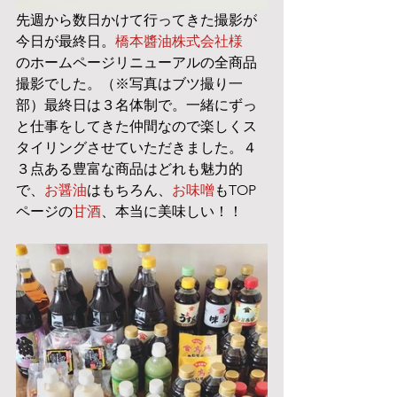
先週から数日かけて行ってきた撮影が
今日が最終日。
橋本醬油株式会社様
のホームページリニューアルの全商品
撮影でした。（※写真はブツ撮り一
部）最終日は３名体制で。一緒にずっ
と仕事をしてきた仲間なので楽しくス
タイリングさせていただきました。４
３点ある豊富な商品はどれも魅力的
で、
お醤油
はもちろん、
お味噌
もTOP
ページの
甘酒
、本当に美味しい！！