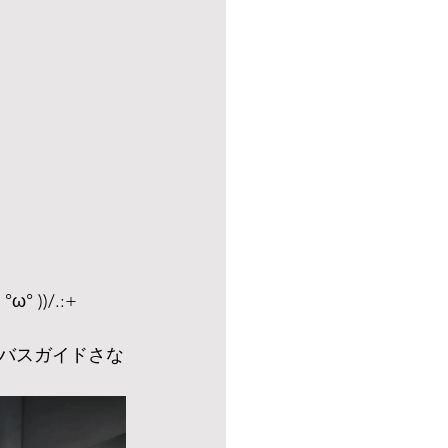
))/.:+
バスガイドさな