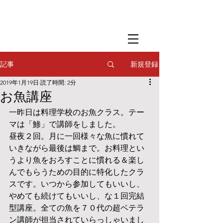
​撮影用調理・
フードスタイリング
​撮影用調理・
フードスタイリング
​撮影用調理・
フードスタイリング
新規登録
記事
2019年1月19日
読了時間: 2分
お魚講座
一昨日は料理学校のお魚クラス。テー
マは「鯵」で講師をしました。
昼夜２回。月に一回様々な魚に慣れて
いきながら最後は鯛まで。お料理とい
うより魚をおろすことに慣れる＆楽し
んでもらうための目的に特化したクラ
スです。いつから参加してもいいし、
やめても続けてもいいし、な１回完結
型講座。全ての魚を７０代の超ベテラ
ン講師が担当されていらっしゃいまし