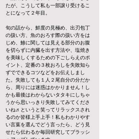
たが、こうして私も一部譲り受けるこ
とになって２年目。
旬の話から、鮮度の見極め、出刃包丁
の扱い方、魚のおろす際の扱い方をは
じめ、鯵に関しては見える部分のお腹
を切らずに内臓を出す方法や、塩焼き
を美味しくするための下ごしらえのポ
イント、定番の３枚おろしを失敗知ら
ずでできるコツなどをお伝えしまし
た。失敗しても１人２尾自分の分だか
ら、周りには迷惑はかかりません！し
かも最後はわからないタタキにしちゃ
うから思いっきり失敗してみてくださ
いね♬というと笑ってリラックスされ
るのか皆様上手上手！私もわかりやす
い言葉を選んでどう言ったら、どう見
せたら伝わるか毎回研究してブラッシ