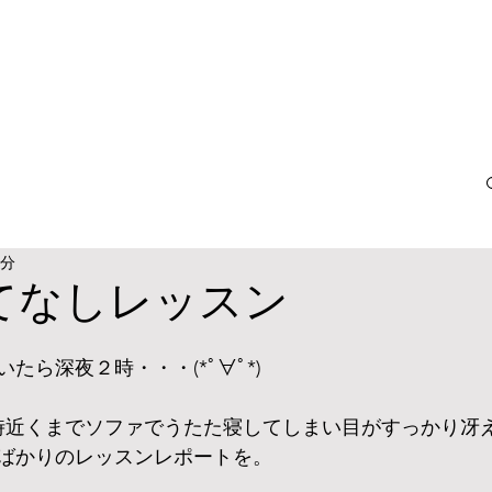
2分
てなしレッスン
たら深夜２時・・・(*ﾟ∀ﾟ*)
時近くまでソファでうたた寝してしまい目がすっかり冴
ばかりのレッスンレポートを。