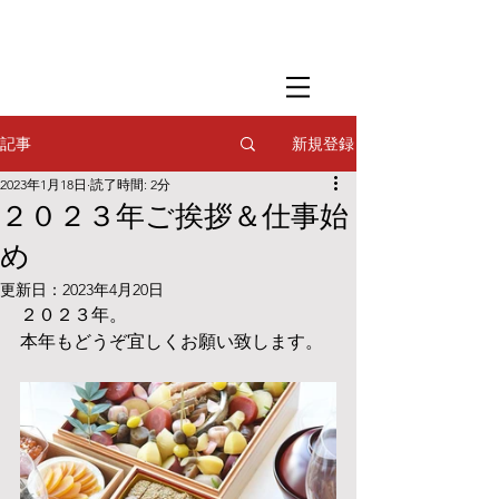
​撮影用調理・
フードスタイリング
​撮影用調理・
フードスタイリング
​撮影用調理・
フードスタイリング
新規登録
記事
2023年1月18日
読了時間: 2分
２０２３年ご挨拶＆仕事始
め
更新日：
2023年4月20日
２０２３年。
本年もどうぞ宜しくお願い致します。