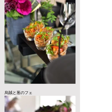
烏賊と葱のフェ