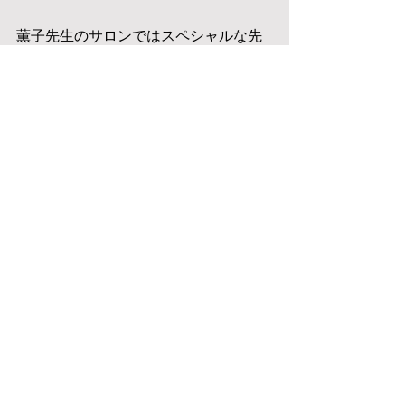
薫子先生のサロンではスペシャルな先
生とのコラボが予定されていますので
お楽しみに。
私も生徒で参加したいくらい。・゜・
(ノД`)・゜・。♡→
こちらに告知
レッスン翌日は薫子先生と、福岡で薫
子先生と定期的にコラボレッスンをさ
れているかつえ先生と３人で二子玉の
ナチュラムへランチに。