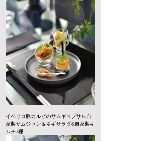
イベリコ豚カルビのサムギョプサル自
家製サムジャン＆ネギサラダ&自家製キ
ムチ3種