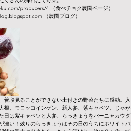
たくさんの採れたて野菜。
bechoku.com/producers/4 （食べチョク農園ページ）
armblog.blogspot.com （農園ブログ）
、普段見ることができない土付きの野菜たちに感動。入
大根、モロッコインゲン、新人参、紫キャベツ、じゃが
た日は紫キャベツと人参、らっきょうをバーニャカウダ
が濃い！残りのらっきょうはその日のうちにホワイトバ