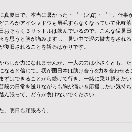
に真夏日で、本当に暑かった・゜・(ノД`)・゜・。仕事
どころかアイシャドウも眉毛すらなくなっていて化粧落
日おそらく３リットルは飲んでいるので、こんな猛暑日
々を思うと胸が痛みます…。暑い中で泥の撤去をされる
が復旧されることを祈るばかりです。
からしか力になれませんが、一人の力は小さくとも、た
になると信じて。我が国日本は助け合う&力を合わせる
まずはできることから続けて行き、一緒に乗り越えたい
普段の日常を送りながらも胸が痛い＆応援したい気持ち
踏ん張って、どうか負けないでください。
た。明日も頑張ろう。