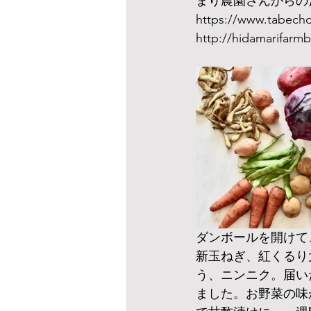
まり農園さんからの
https://www.ta
http://hidamarif
ダンボールを開けて
新玉ねぎ、紅くるり
う、ニンニク。届い
ました。お野菜の味