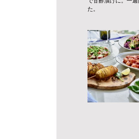
で甘酢漬けに。一週
た。