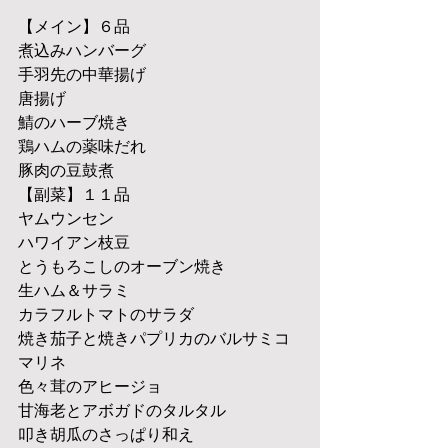
【メイン】６品
煮込みハンバーグ
手羽先の中華揚げ
唐揚げ
鯖のハーブ焼き
鶏ハムの薬味だれ
豚肉の豆鼓煮
【副菜】１１品
ヤムウンセン
ハワイアン枝豆
とうもろこしのオーブン焼き
生ハム＆サラミ
カラフルトマトのサラダ
焼き茄子と焼きパプリカのバルサミコ
マリネ
色々茸のアヒージョ
甘海老とアボガドのタルタル
叩き胡瓜のさっぱり和え