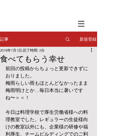
​撮影用調理・
フードスタイリング
​撮影用調理・
フードスタイリング
​撮影用調理・
フードスタイリング
新規登録
記事
2018年7月1日
読了時間: 2分
食べてもらう幸せ
前回の投稿からちょっと更新できずに
おりました。
梅雨らしい雨もほとんどなかったまま
梅雨明けとか…毎日本当に暑いです
ね〜＞＜！
今日は料理学校で厚生労働省様への料
理教室でした。レギュラーの生徒様向
けの教室以外にも、企業様の研修や福
利厚生、チームビルディングでのご利