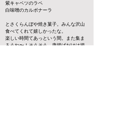
紫キャベツのラペ
白味噌のカルボナーラ
とさくらんぼや焼き菓子。みんな沢山
食べてくれて嬉しかったな。
楽しい時間てあっという間。また集ま
ろうね〜！そうそう、唐揚げだけは揚
げたてを出すつもりで大量に漬けてい
たのだけどみんなを見送った後、冷蔵
庫に…揚げ忘れてたー！！
明日はいよいよスタイリング講座。ス
ライドも完成してスーツケースに荷造
りも完了したところ。お申し込み頂き
ました皆様、明日楽しんでもらえるよ
うに精一杯頑張りますね！