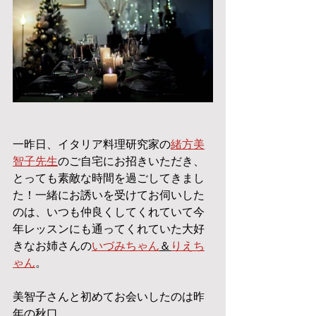
一昨日、イタリア料理研究家の
緒方美
智子先生
のご自宅にお招きいただき、
とっても素敵な時間を過ごしてきまし
た！一緒にお誘いを受けてお伺いした
のは、いつも仲良くしてくれていて今
年レッスンにも通ってくれていた大好
きなお姉さんの
いづみちゃん
＆
りえち
ゃん
。
美智子さんと初めてお会いしたのは昨
年の秋口。