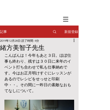
​撮影用調理・
フードスタイリング
​撮影用調理・
フードスタイリング
​撮影用調理・
フードスタイリング
新規登録
記事
2019年12月28日
読了時間: 4分
緒方美智子先生
こんばんは！今年もあと３日。ほぼ仕
事も終わり、残すは３０日に来年のイ
ベント打ち合わせで私も仕事納めで
す。今はお正月明けすぐにレッスンが
あるのでレシピをせっせと印刷
中・・。その間に一昨日の素敵なおも
てなしについて。