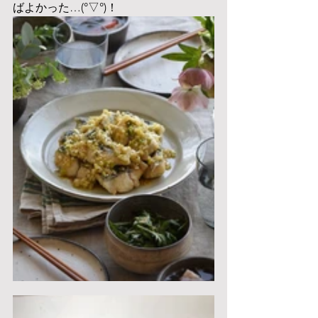
ばよかった…(°▽°)！