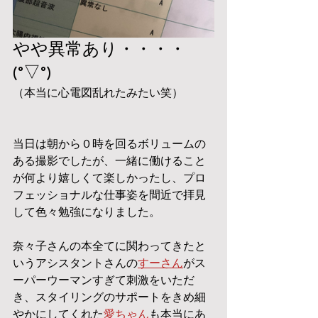
やや異常あり・・・・
(°▽°)
（本当に心電図乱れたみたい笑）
当日は朝から０時を回るボリュームの
ある撮影でしたが、一緒に働けること
が何より嬉しくて楽しかったし、プロ
フェッショナルな仕事姿を間近で拝見
して色々勉強になりました。
奈々子さんの本全てに関わってきたと
いうアシスタントさんの
すーさん
がス
ーパーウーマンすぎて刺激をいただ
き、スタイリングのサポートをきめ細
やかにしてくれた
愛ちゃん
も本当にあ