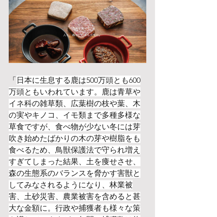
「
日本に生息する鹿は500万頭とも600
万頭ともいわれています。鹿は青草や
イネ科の雑草類、広葉樹の枝や葉、木
の実やキノコ、イモ類まで多種多様な
草食ですが、食べ物が少ない冬には芽
吹き始めたばかりの木の芽や樹脂をも
食べるため、鳥獣保護法で守られ増え
すぎてしまった結果、土を痩せさせ、
森の生態系のバランスを脅かす害獣と
してみなされるようになり、林業被
害、土砂災害、農業被害を含めると甚
大な金額に。行政や捕獲者も様々な策