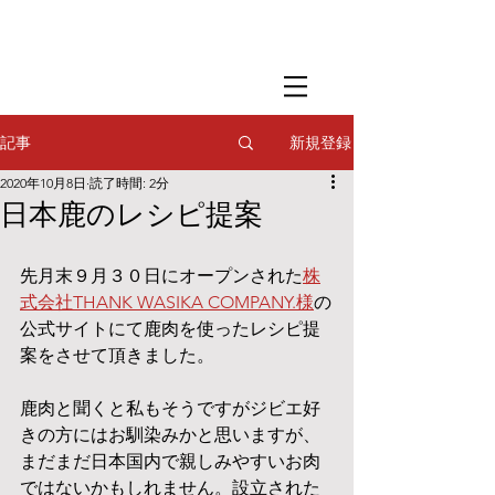
​撮影用調理・
フードスタイリング
​撮影用調理・
フードスタイリング
​撮影用調理・
フードスタイリング
新規登録
記事
2020年10月8日
読了時間: 2分
日本鹿のレシピ提案
先月末９月３０日にオープンされた
株
式会社THANK WASIKA COMPANY.様
の
公式サイトにて鹿肉を使ったレシピ提
案をさせて頂きました。
鹿肉と聞くと私もそうですがジビエ好
きの方にはお馴染みかと思いますが、
まだまだ日本国内で親しみやすいお肉
ではないかもしれません。設立された