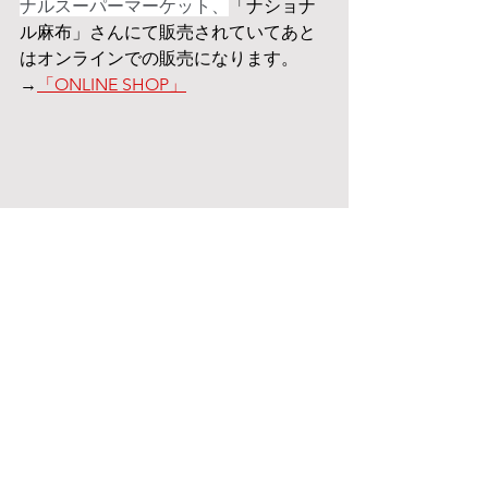
ナルスーパーマーケット、
「ナショナ
ル麻布」さんにて販売されていてあと
はオンラインでの販売になります。
→
「ONLINE SHOP」
レシピ提案は料理研究家の
緒方美智子
先生
と２人で担当しており、今後もレ
シピを増やしていく予定だそうで引き
続きご提案して行きます。びっくりす
るくらい栄養豊富で美味しく、そして
実は使いやす鹿肉をもっと日々の食卓
へ取り入れてもらえるよう頑張ろう♪