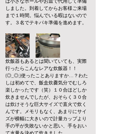
は小さなボールやお皿で代用して準備
しました。到着してからお客様ご来場
まで１時間。悩んでいる暇はないので
す。３名でテキパキ準備を進めます。
炊飯器もあるとは聞いていても、実際
行ったらこんなレアな炊飯器！！
(◎_◎;)使ったことありますか…？わた
しは初めてで、飯盒炊爨気分でむしろ
楽しかったです（笑）１０合ほどしか
炊きませんでしたが、おそらく３０合
は炊けそうな巨大サイズで直火で炊く
んです。メモリもなく、あまりにサイ
ズが横幅に大きいので計量カップより
手の平が失敗ないかと思い、手をおい
て水量を決めて炊きました。