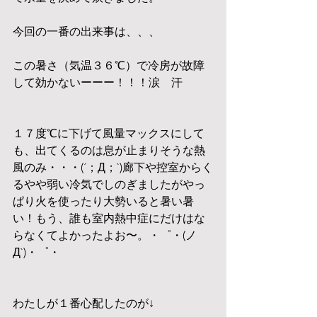
今回の一番の出来事は、、、
この暑さ（気温３６℃）で冷房が故障
して効かないーーー！！！涙　汗　
１７度℃に下げて風量マックスにして
も、出てくるのは息が止まりそうな熱
風のみ・・・(´；Д；`)廊下や控室からく
るやや弱い冷気でしのぎましたがやっ
ぱり火を使ったり大勢いると暑い暑
い！もう、誰も室内熱中症にだけはな
らなくてよかったよお〜。・゜・(ノ
Д`)・゜・
わたしが１番心配したのが↓