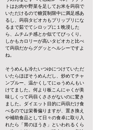
トはお肉や野菜を足してお米を蒟蒻で
いただけるので糖質制限中に満足感あ
るし、蒟蒻タピオカもプリップリにな
るまで茹でてシロップに１晩浸した
ら、ムチムチ感とか似ててびっくり。
しかもカロリーが高いタピオカと比べ
て蒟蒻だからググッとヘルシーですよ
ね。
そうめんも冷たいつゆにつけていただ
いたらほぼそうめんだし、炒めてチャ
ンプルー、温かくしてにゅうめんもい
けてました。何より板こんにゃくが美
味しくって蒟蒻くささがないのに驚き
ました。ダイエット目的に蒟蒻だけ食
べるのでは栄養偏りますが、置き換え
や補助食品として日々の食卓に取り入
れたら「胃のほうき」といわれるくら