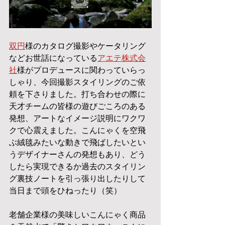
双円
様のカタログ撮影やケータリング
などお世話になっている
アエテ株式会
社
様がプロデュースに関わっていらっ
しゃり、今回撮影スタイリングのご依
頼を下さりました。打ち合わせの際に
天才チームの皆様の遊びごころのある
発想、アートなイメージ説明にワクワ
クで心震えました。こんにゃくを空飛
ぶ絨毯みたいな動きで飛ばしたいとい
うデザイナーさんの発想もあり、どう
したら実現できるか過去のスタイリン
グ裏技ノートを引っ張り出したりして
当日まで頭をひねったり（笑）
老舗企業様の美味しいこんにゃく商品