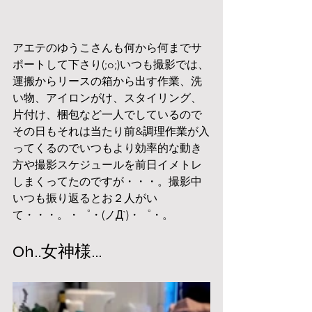
アエテのゆうこさんも何から何までサ
ポートして下さり(;o;)いつも撮影では、
運搬からリースの箱から出す作業、洗
い物、アイロンがけ、スタイリング、
片付け、梱包など一人でしているので
その日もそれは当たり前&調理作業が入
ってくるのでいつもより効率的な動き
方や撮影スケジュールを前日イメトレ
しまくってたのですが・・・。撮影中
いつも振り返るとお２人がい
て・・・。・゜・(ノД`)・゜・。
Oh..女神様…