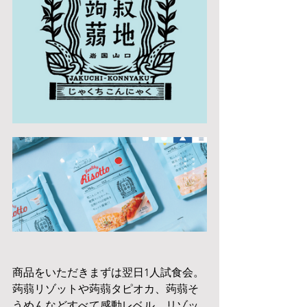
商品をいただきまずは翌日1人試食会。
蒟蒻リゾットや蒟蒻タピオカ、蒟蒻そ
うめんなどすべて感動レベル。リゾッ