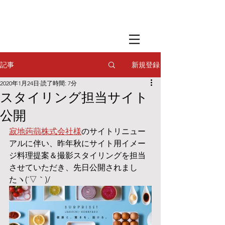
​撮影用調理・
フードスタイリング
​撮影用調理・
フードスタイリング
​撮影用調理・
フードスタイリング
新規登録
記事
2020年1月24日
読了時間: 7分
スタイリング担当サイト
公開
寂地蒟蒻株式会社様
のサイトリニュー
アルに伴い、昨年秋にサイト用イメー
ジ料理提案＆撮影スタイリングを担当
させていただき、先日公開されまし
たヽ(´▽｀)/