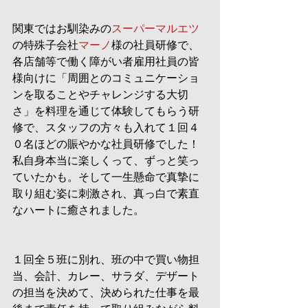
関東ではお馴染みの
スーパーマルエツ
の特殊子会社
マーノ
様の社員研修で、
各店舗等で働く障がい者雇用社員の皆
様向けに「周囲とのコミュニケーショ
ンを取ることやチャレンジする大切
さ」を料理を通じて体験してもらう研
修で、スタッフの方々も入れて１回４
０名ほどの賑やかな社員研修でした！
私自身本当に楽しくって、ずっと笑っ
ていたかも。そして一生懸命で真摯に
取り組む姿に刺激され、真っ白で素直
なハートに癒されました。
１回全５班に別れ、班の中で買い物担
当、会計、カレー、サラダ、デザート
の担当を決めて、決められた仕事を最