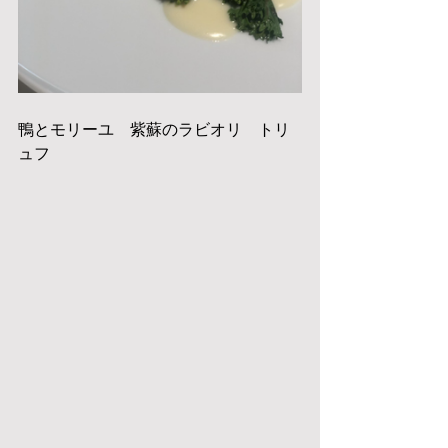
鴨とモリーユ　紫蘇のラビオリ　トリ
ュフ