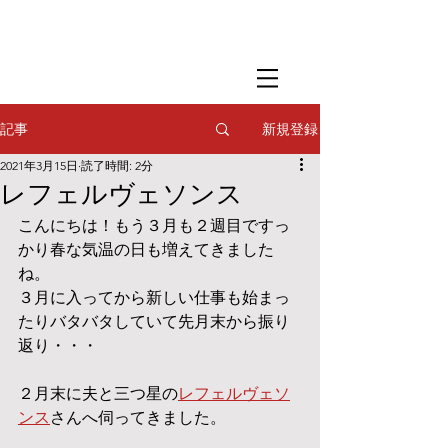
​撮影用調理・
フードスタイリング
​撮影用調理・
フードスタイリング
​撮影用調理・
フードスタイリング
新規登録
記事
2021年3月15日
読了時間: 2分
レフェルヴェソンス
こんにちは！もう３月も２週目ですっ
かり春な気温の日も増えてきました
ね。
３月に入ってから新しい仕事も始まっ
たりバタバタしていて先月末から振り
返り・・・
２月末に夫と三つ星の
レフェルヴェソ
ンス
さんへ伺ってきました。