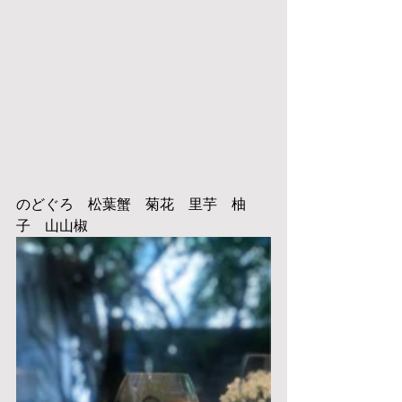
のどぐろ　松葉蟹　菊花　里芋　柚
子　山山椒