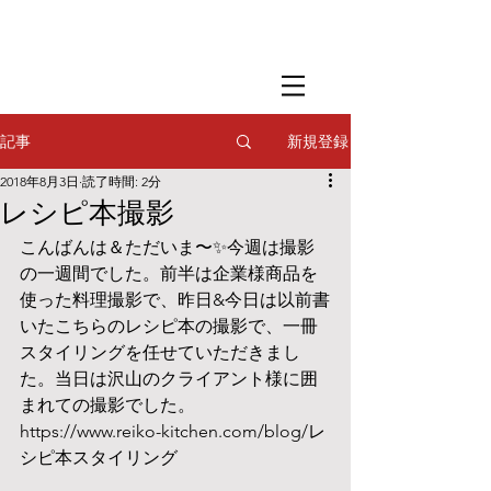
​撮影用調理・
フードスタイリング
​撮影用調理・
フードスタイリング
​撮影用調理・
フードスタイリング
新規登録
記事
2018年8月3日
読了時間: 2分
レシピ本撮影
こんばんは＆ただいま〜✨今週は撮影
の一週間でした。前半は企業様商品を
使った料理撮影で、昨日&今日は以前書
いたこちらのレシピ本の撮影で、一冊
スタイリングを任せていただきまし
た。当日は沢山のクライアント様に囲
まれての撮影でした。
https://www.reiko-kitchen.com/blog/レ
シピ本スタイリング