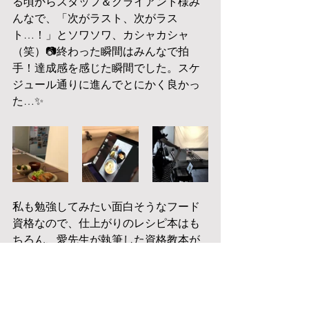
る頃からスタッフ＆クライアント様み
んなで、「次がラスト、次がラス
ト…！」とソワソワ、カシャカシャ
（笑）📷終わった瞬間はみんなで拍
手！達成感を感じた瞬間でした。スケ
ジュール通りに進んでとにかく良かっ
た…✨
私も勉強してみたい面白そうなフード
資格なので、仕上がりのレシピ本はも
ちろん、愛先生が執筆した資格教本が
早く読んでみたい！
明日は茨城県の小美玉市まで食育活
動。親子料理イベントでお料理を教え