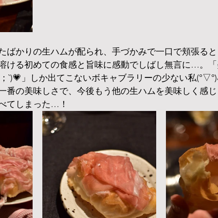
たばかりの生ハムが配られ、手づかみで一口で頬張ると
溶ける初めての食感と旨味に感動でしばし無言に…。「
；`)💗」しか出てこないボキャブラリーの少ない私(°▽°)ﾊ
一番の美味しさで、今後もう他の生ハムを美味しく感じ
べてしまった…！