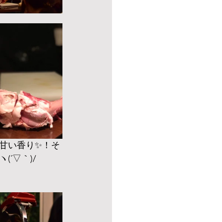
甘い香り✨！そ
´▽｀)/