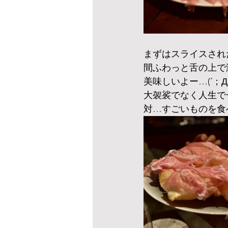
まずはスライスされ
間ふわっと舌の上で
美味しいよー…(´；Д
大袈裟でなく人生で
対…すごいものを食