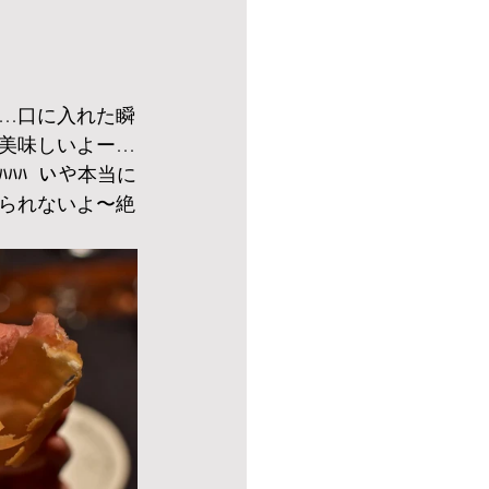
…口に入れた瞬
美味しいよー…
ﾊﾊ  いや本当に
られないよ〜絶