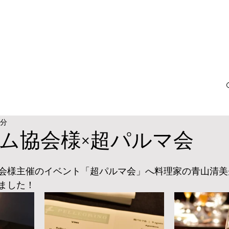
3分
ム協会様×超パルマ会
会様主催のイベント「超パルマ会」へ料理家の青山清美
ました！