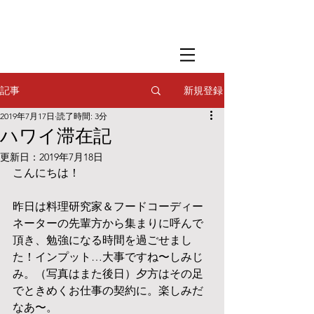
​撮影用調理・
フードスタイリング
​撮影用調理・
フードスタイリング
​撮影用調理・
フードスタイリング
新規登録
記事
2019年7月17日
読了時間: 3分
ハワイ滞在記
更新日：
2019年7月18日
こんにちは！
昨日は料理研究家＆フードコーディー
ネーターの先輩方から集まりに呼んで
頂き、勉強になる時間を過ごせまし
た！インプット…大事ですね〜しみじ
み。（写真はまた後日）夕方はその足
でときめくお仕事の契約に。楽しみだ
なあ〜。