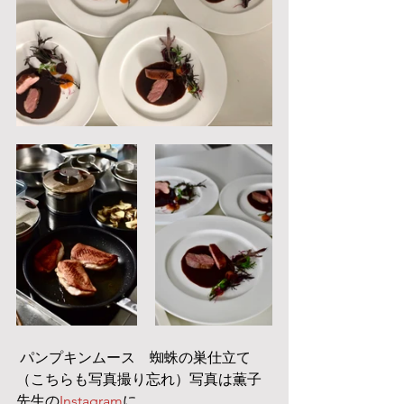
 パンプキンムース　蜘蛛の巣仕立て
（こちらも写真撮り忘れ）写真は薫子
先生の
Instagram
に。