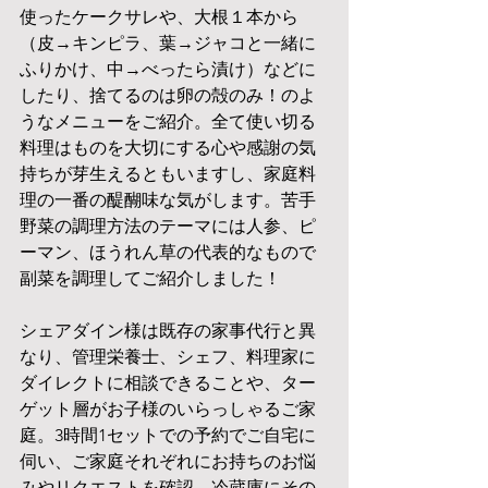
使ったケークサレや、大根１本から
（皮→キンピラ、葉→ジャコと一緒に
ふりかけ、中→べったら漬け）などに
したり、捨てるのは卵の殻のみ！のよ
うなメニューをご紹介。全て使い切る
料理はものを大切にする心や感謝の気
持ちが芽生えるともいますし、家庭料
理の一番の醍醐味な気がします。苦手
野菜の調理方法のテーマには人参、ピ
ーマン、ほうれん草の代表的なもので
副菜を調理してご紹介しました！
シェアダイン様は既存の家事代行と異
なり、管理栄養士、シェフ、料理家に
ダイレクトに相談できることや、ター
ゲット層がお子様のいらっしゃるご家
庭。3時間1セットでの予約でご自宅に
伺い、ご家庭それぞれにお持ちのお悩
みやリクエストを確認。冷蔵庫にその