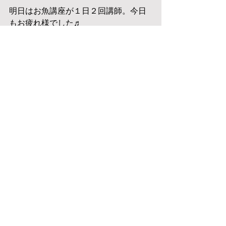
明日はお魚講座が１日２回講師。今日
もお疲れ様でした♬
すべて表示
最新記事