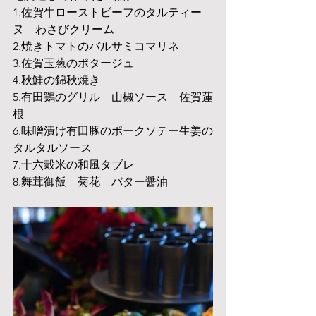
1.佐賀牛ローストビーフのタルティー
ヌ　わさびクリーム
2.焼きトマトのバルサミコマリネ
3.佐賀玉葱のポタージュ
4.秋鮭の錦秋焼き
5.有田鶏のグリル　山椒ソース　佐賀蓮
根
6.味噌漬け有田豚のポークソテー生姜の
タルタルソース
7.十六穀米の和風タブレ
8.舞茸御飯　菊花　バター醤油