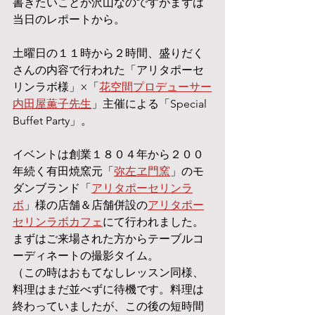
書きたいことが沢山なのですがまずは
当日のレポートから。
土曜日の１１時から２時間、盛りだく
さんの内容で行われた「アリタポーセ
リンラボ様」×「
花空間プロデューサー
内田屋薫子先生
」主催による「Special 
Buffet Party」。
イベントは創業１８０４年から２００
年続く有田焼窯元「
弥左ヱ門窯
」のモ
ダンブランド「
アリタポーセリンラ
ボ
」様の店舗＆店舗併設の
アリタポー
セリンラボカフェ
にて行われました。
まずはご来場された方からテーブルコ
ーディネートの撮影タイム。
（この時はおもてなしレッスン同様、
料理はまだ並べずに待機です。料理は
終わっていましたが、この後の短時間