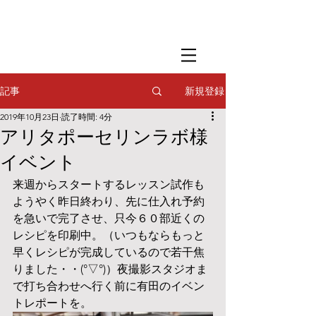
​撮影用調理・
フードスタイリング
​撮影用調理・
フードスタイリング
​撮影用調理・
フードスタイリング
新規登録
記事
2019年10月23日
読了時間: 4分
アリタポーセリンラボ様
イベント
来週からスタートするレッスン試作も
ようやく昨日終わり、先に仕入れ予約
を急いで完了させ、只今６０部近くの
レシピを印刷中。（いつもならもっと
早くレシピが完成しているので若干焦
りました・・(°▽°)）夜撮影スタジオま
で打ち合わせへ行く前に有田のイベン
トレポートを。