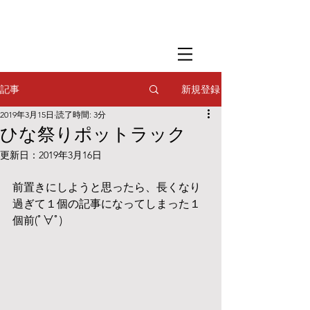
​撮影用調理・
フードスタイリング
​撮影用調理・
フードスタイリング
​撮影用調理・
フードスタイリング
新規登録
記事
2019年3月15日
読了時間: 3分
ひな祭りポットラック
更新日：
2019年3月16日
前置きにしようと思ったら、長くなり
過ぎて１個の記事になってしまった１
個前(ﾟ∀ﾟ)