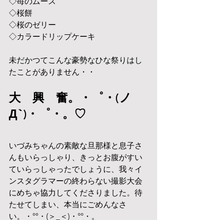
◇苺のムース
◇桜餅
◇桜のゼリー
◇カラードリップケーキ
未だかつてこんな豪勢なひな祭りはし
たことがありません・・
大　興　奮。・゜・(ノ
Д`)・゜・。♡
いづみちゃんの素敵な旦那様と息子さ
んもいらっしゃり、きっとお腹がすい
ていらっしゃったでしょうに、我々イ
ンスタグラマーの終わらない撮影大会
にめちゃ協力してくださりました。待
たせてしまい、本当にごめんなさ
い。・°°・(＞_＜)・°°・。