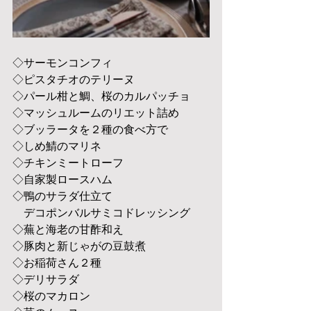
◇サーモンコンフィ
◇ピスタチオのテリーヌ
◇パール柑と鯛、桜のカルパッチョ
◇マッシュルームのリエット詰め
◇ブッラータを２種の食べ方で
◇しめ鯖のマリネ
◇チキンミートローフ
◇自家製ロースハム
◇鴨のサラダ仕立て　
　デコポンバルサミコドレッシング
◇蕪と海老の甘酢和え
◇豚肉と新じゃがの豆鼓煮
◇お稲荷さん２種
◇デリサラダ
◇桜のマカロン